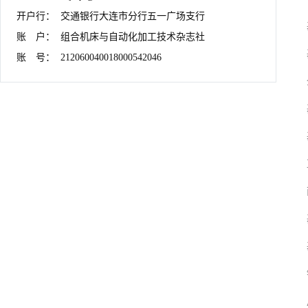
开户行：	交通银行大连市分行五一广场支行

账　户：	组合机床与自动化加工技术杂志社

账　号：	212060040018000542046