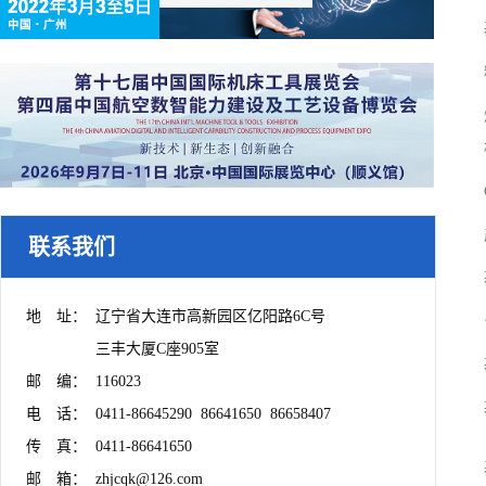
联系我们
地　址：	辽宁省大连市高新园区亿阳路6C号

　　　　	三丰大厦C座905室

邮　编：	116023

电　话：	0411-86645290  86641650  86658407

传　真：	0411-86641650

邮　箱：	zhjcqk@126.com
