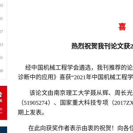
05
01
喜
27
热烈祝贺我刊论文获2
23
01
经中国机械工程学会遴选，我刊推荐的论文
30
诊断中的应用》喜获“2021年中国机械工程
该论文由南京理工大学聂从辉、周长光
（51905274）、国家重大科技专项（2017ZX
期上发表。
在此向获奖作者表示由衷的祝贺！向各位