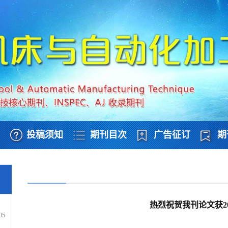
投稿须知
期刊目次
广告征订
期
热烈祝贺我刊论文获2
05