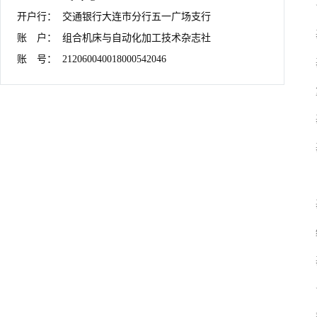
开户行：	交通银行大连市分行五一广场支行

账　户：	组合机床与自动化加工技术杂志社

账　号：	212060040018000542046